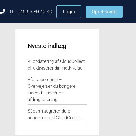
Tlf. +45 66 80 40 40
Login
Opret konto
Nyeste indlæg
AI opdatering af CloudCollect
effektiviserer din inddrivelse!
Afdragsordning –
Overvejelser du bør gøre,
inden du indgår en
afdragsordning
Sådan integrerer du e-
conomic med CloudCollect