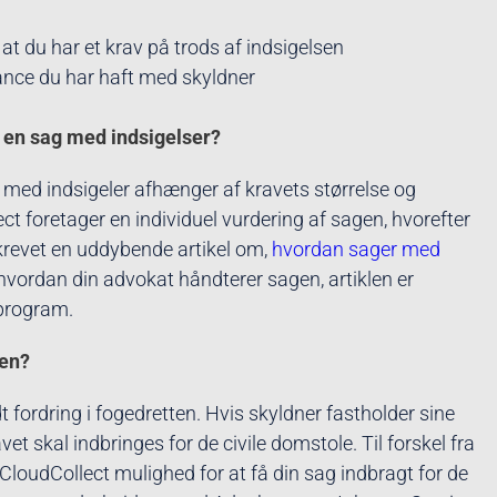
at du har et krav på trods af indsigelsen
nce du har haft med skyldner
t en sag med indsigelser?
g med indsigeler afhænger af kravets størrelse og
ct foretager en individuel vurdering af sagen, hvorefter
krevet en uddybende artikel om,
hvordan sager med
 hvordan din advokat håndterer sagen, artiklen er
sprogram.
ten?
t fordring i fogedretten. Hvis skyldner fastholder sine
et skal indbringes for de civile domstole. Til forskel fra
loudCollect mulighed for at få din sag indbragt for de