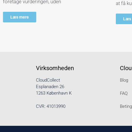
foretage vurderingen, uden
at få ku
Læs mere
Læs
Virksomheden
Clou
CloudCollect
Blog
Esplanaden 26
1263 København K
FAQ
CVR: 41013990
Betin