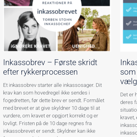
Inkassobrev – Første skridt
Inka
efter rykkerprocessen
som 
vælg
Et inkassobrev starter alle inkassosager. Dit
krav kan som hovedregel ikke sendes i
Det er 
fogedretten, før dette brev er sendt. Formålet
deres fa
med brevet er at give skyldner 10 dage til at
situati
vurdere, om kravet er opgjort korrekt og er
kravet,
lovligt. Fristen på de 10 dage regnes fra
inkasso
inkassobrevet er sendt. Skyldner kan ikke
inkasso